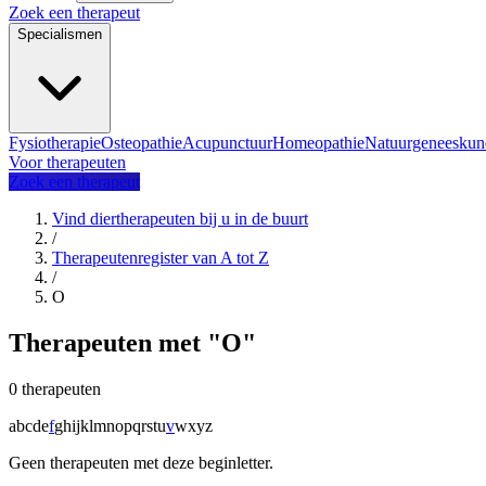
Zoek een therapeut
Specialismen
Fysiotherapie
Osteopathie
Acupunctuur
Homeopathie
Natuurgeneeskun
Voor therapeuten
Zoek een therapeut
Vind diertherapeuten bij u in de buurt
/
Therapeutenregister van A tot Z
/
O
Therapeuten met "O"
0 therapeuten
a
b
c
d
e
f
g
h
i
j
k
l
m
n
o
p
q
r
s
t
u
v
w
x
y
z
Geen therapeuten met deze beginletter.