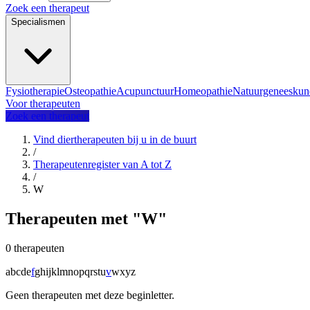
Zoek een therapeut
Specialismen
Fysiotherapie
Osteopathie
Acupunctuur
Homeopathie
Natuurgeneeskun
Voor therapeuten
Zoek een therapeut
Vind diertherapeuten bij u in de buurt
/
Therapeutenregister van A tot Z
/
W
Therapeuten met "W"
0 therapeuten
a
b
c
d
e
f
g
h
i
j
k
l
m
n
o
p
q
r
s
t
u
v
w
x
y
z
Geen therapeuten met deze beginletter.