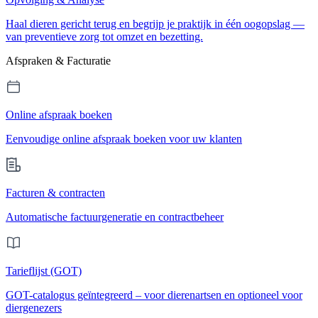
Haal dieren gericht terug en begrijp je praktijk in één oogopslag —
van preventieve zorg tot omzet en bezetting.
Afspraken & Facturatie
Online afspraak boeken
Eenvoudige online afspraak boeken voor uw klanten
Facturen & contracten
Automatische factuurgeneratie en contractbeheer
Tarieflijst (GOT)
GOT-catalogus geïntegreerd – voor dierenartsen en optioneel voor
diergenezers