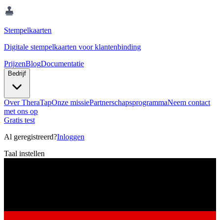
Stempelkaarten
Digitale stempelkaarten voor klantenbinding
Prijzen
Blog
Documentatie
Bedrijf
Over TheraTap
Onze missie
Partnerschapsprogramma
Neem contact
met ons op
Gratis test
Al geregistreerd?
Inloggen
Taal instellen