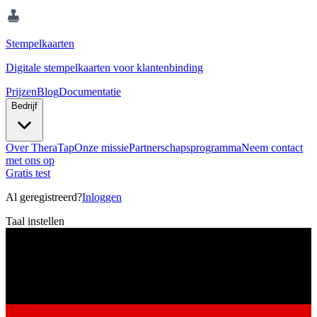
Stempelkaarten
Digitale stempelkaarten voor klantenbinding
Prijzen
Blog
Documentatie
Bedrijf
Over TheraTap
Onze missie
Partnerschapsprogramma
Neem contact
met ons op
Gratis test
Al geregistreerd?
Inloggen
Taal instellen