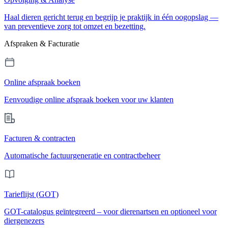
Haal dieren gericht terug en begrijp je praktijk in één oogopslag —
van preventieve zorg tot omzet en bezetting.
Afspraken & Facturatie
Online afspraak boeken
Eenvoudige online afspraak boeken voor uw klanten
Facturen & contracten
Automatische factuurgeneratie en contractbeheer
Tarieflijst (GOT)
GOT-catalogus geïntegreerd – voor dierenartsen en optioneel voor
diergenezers