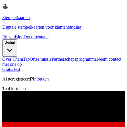
Stempelkaarten
Digitale stempelkaarten voor klantenbinding
Prijzen
Blog
Documentatie
Bedrijf
Over TheraTap
Onze missie
Partnerschapsprogramma
Neem contact
met ons op
Gratis test
Al geregistreerd?
Inloggen
Taal instellen