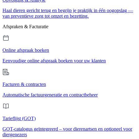
Haal dieren gericht terug en begrijp je praktijk in één oogopslag —
van preventieve zorg tot omzet en bezetting.
Afspraken & Facturatie
Online afspraak boeken
Eenvoudige online afspraak boeken voor uw klanten
Facturen & contracten
Automatische factuurgeneratie en contractbeheer
Tarieflijst (GOT)
GOT-catalogus geïntegreerd – voor dierenartsen en optioneel voor
diergenezers