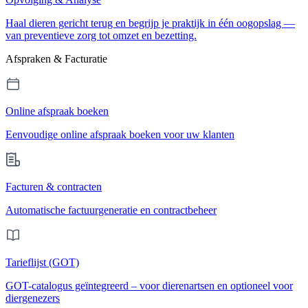
Haal dieren gericht terug en begrijp je praktijk in één oogopslag —
van preventieve zorg tot omzet en bezetting.
Afspraken & Facturatie
Online afspraak boeken
Eenvoudige online afspraak boeken voor uw klanten
Facturen & contracten
Automatische factuurgeneratie en contractbeheer
Tarieflijst (GOT)
GOT-catalogus geïntegreerd – voor dierenartsen en optioneel voor
diergenezers