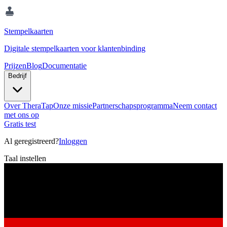
Stempelkaarten
Digitale stempelkaarten voor klantenbinding
Prijzen
Blog
Documentatie
Bedrijf
Over TheraTap
Onze missie
Partnerschapsprogramma
Neem contact
met ons op
Gratis test
Al geregistreerd?
Inloggen
Taal instellen