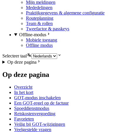
Mijn meldingen
Mededelingen
Praktijkgegevens & algemene configuratie
Routeplanning
Team & rollen
Tweefactor & passkeys
Offline-modus
Mobiele toegang
Offline modus
Selecteer taal
Op deze pagina
Op deze pagina
Overzicht
In het kort
GOT-modus inschakelen
Een GOT-regel op de factuur
Spoeddienstmodus
Reiskostenvergoeding
Favorieten
Veilig bij GOT-wijzigingen
Veelgestelde vragen