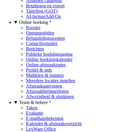
Artikelen catalogus
Betalingen en export
Tarieflijst (GOT)
AI-factuur
Add-On
Online boeking
Rooster
Openingstijden
Behandelingssoorten
Contactformulier
Berichten
Publieke boekingspagina
Online boekingskalender
Online-afspraakraster
Profiel & gids
Middelen & ruimten
Meerdere locaties instellen
Afspraakaanvragen
Afspraakherinneringen
Afwezigheid & sluitingen
Team & beheer
Taken
Evaluatie
E-mailhandtekening
Kalender & afspraakoverzicht
LexWare Office