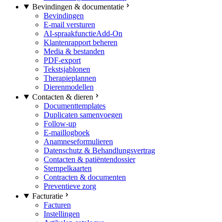
Bevindingen & documentatie
Bevindingen
E-mail versturen
AI-spraakfunctie
Add-On
Klantenrapport beheren
Media & bestanden
PDF-export
Tekstsjablonen
Therapieplannen
Dierenmodellen
Contacten & dieren
Documenttemplates
Duplicaten samenvoegen
Follow-up
E-maillogboek
Anamneseformulieren
Datenschutz & Behandlungsvertrag
Contacten & patiëntendossier
Stempelkaarten
Contracten & documenten
Preventieve zorg
Facturatie
Facturen
Instellingen