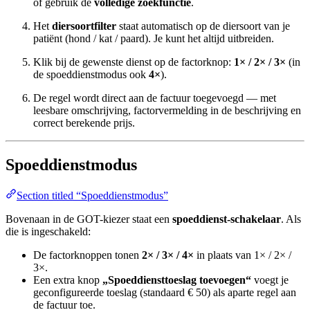
of gebruik de
volledige zoekfunctie
.
Het
diersoortfilter
staat automatisch op de diersoort van je
patiënt (hond / kat / paard). Je kunt het altijd uitbreiden.
Klik bij de gewenste dienst op de factorknop:
1× / 2× / 3×
(in
de spoeddienstmodus ook
4×
).
De regel wordt direct aan de factuur toegevoegd — met
leesbare omschrijving, factorvermelding in de beschrijving en
correct berekende prijs.
Spoeddienstmodus
Section titled “Spoeddienstmodus”
Bovenaan in de GOT-kiezer staat een
spoeddienst-schakelaar
. Als
die is ingeschakeld:
De factorknoppen tonen
2× / 3× / 4×
in plaats van 1× / 2× /
3×.
Een extra knop
„Spoeddiensttoeslag toevoegen“
voegt je
geconfigureerde toeslag (standaard € 50) als aparte regel aan
de factuur toe.